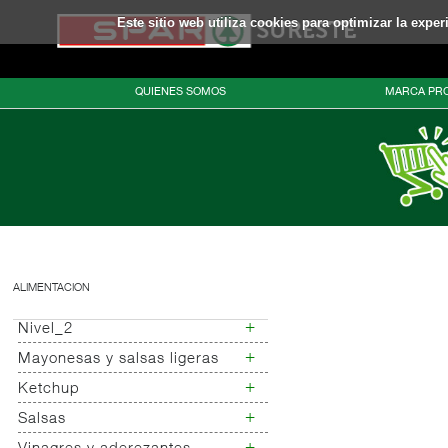
Este sitio web utiliza cookies para optimizar la expe
QUIENES SOMOS
MARCA PRO
ALIMENTACION
+
Nivel_2
+
Mayonesas y salsas ligeras
Nivel_3
+
Ketchup
Mayonesas
Salsas ligeras
+
Salsas
Ketchup
Alioli