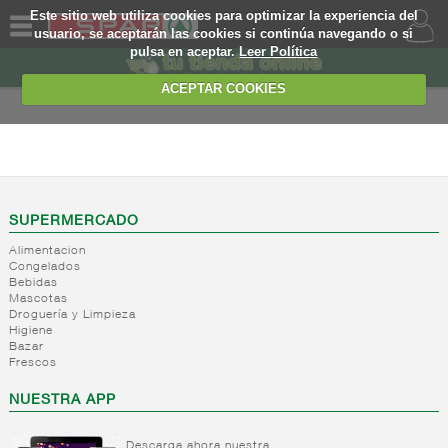
Este sitio web utiliza cookies para optimizar la experiencia del
usuario, se aceptarán las cookies si continúa navegando o si
pulsa en aceptar.
Leer Política
QUIENES
SOMOS
ACEPTAR COOKIES
MARCA
PROPIA
ALIMENTACION
OFERTAS
+
Nivel_2
+
Mayonesas
Nivel_3
WEB
SUPERMERCADO
y salsas
Alimentacion
ligeras
EJEMPLO
Congelados
Bebidas
+
Ketchup
Mayonesas
Mascotas
Salsas
+
Salsas
Droguería y Limpieza
Ketchup
ligeras
Higiene
+
Vinagres y
Bazar
Mostaza
Alioli
Frescos
aderezantes
Salsas
frias
+
Aceites
Vinagres
NUESTRA APP
Salsas
Limon
+
Sal
Aceite
calientes
concetrado
de oliva
Descarga ahora nuestra