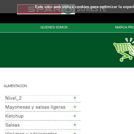
Este sitio web utiliza cookies para optimizar la expe
QUIENES SOMOS
MARCA PRO
ALIMENTACION
+
Nivel_2
+
Mayonesas y salsas ligeras
Nivel_3
+
Ketchup
Mayonesas
Salsas ligeras
+
Salsas
Ketchup
Alioli