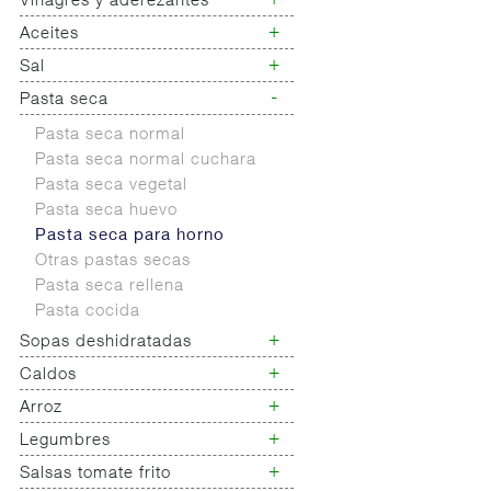
+
Vinagres y aderezantes
Mostaza
Salsas frias
+
Aceites
Vinagres
Salsas calientes
Limon concetrado
+
Sal
Aceite de oliva
Salsas para pasta
Vinagretas
Aceite orujo
-
Pasta seca
Sal cocina
Otras salsas
Aceite girasol
Saleros
Salsas de soja
Pasta seca normal
Aceite semillas
Sales especiales
Salsas deshidratadas
Pasta seca normal cuchara
Aceite blend (mezcla)
Sal 25 kg
Pasta seca vegetal
Pasta seca huevo
Pasta seca para horno
Otras pastas secas
Pasta seca rellena
Pasta cocida
+
Sopas deshidratadas
+
Caldos
Sopas deshidratadas
Sopas y cremas liquidas
+
Arroz
Caldos concentrados ptlla.
Caldos liquidos
+
Legumbres
Arroz
Arroz cocido
+
Salsas tomate frito
Legumbres secas