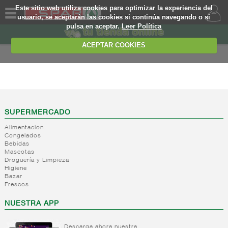
Este sitio web utiliza cookies para optimizar la experiencia del
usuario, se aceptarán las cookies si continúa navegando o si
pulsa en aceptar.
Leer Política
QUIENES
SOMOS
ACEPTAR COOKIES
MARCA
PROPIA
ALIMENTACION
OFERTAS
+
Nivel_2
+
Mayonesas
Nivel_3
WEB
SUPERMERCADO
y salsas
Alimentacion
ligeras
EJEMPLO
Congelados
Bebidas
+
Ketchup
Mayonesas
Mascotas
Salsas
+
Salsas
Droguería y Limpieza
Ketchup
ligeras
Higiene
+
Vinagres y
Bazar
Mostaza
Alioli
Frescos
aderezantes
Salsas
frias
+
Aceites
Vinagres
NUESTRA APP
Salsas
Limon
+
Sal
Aceite
calientes
concetrado
de oliva
Descarga ahora nuestra