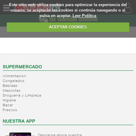
Este sitio web utiliza cookies para optimizar la experiencia del
usuario, se aceptarán las cookies si continúa navegando o si
pulsa en aceptar.
Leer Política
QUIENES
SOMOS
ACEPTAR COOKIES
MARCA
PROPIA
ALIMENTACION
OFERTAS
+
Nivel_2
+
Mayonesas
Nivel_3
WEB
SUPERMERCADO
y salsas
Alimentacion
ligeras
EJEMPLO
Congelados
Bebidas
+
Ketchup
Mayonesas
Mascotas
Salsas
+
Salsas
Droguería y Limpieza
Ketchup
ligeras
Higiene
+
Vinagres y
Bazar
Mostaza
Alioli
Frescos
aderezantes
Salsas
frias
+
Aceites
Vinagres
NUESTRA APP
Salsas
Limon
+
Sal
Aceite
calientes
concetrado
de oliva
Descarga ahora nuestra