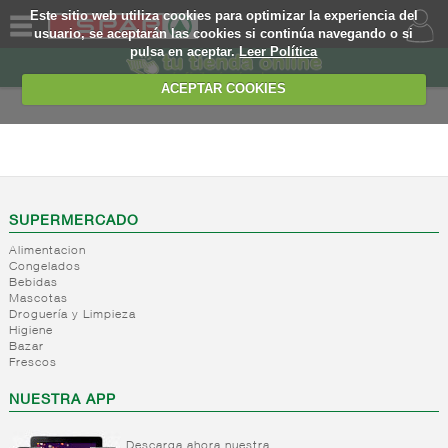
Este sitio web utiliza cookies para optimizar la experiencia del
usuario, se aceptarán las cookies si continúa navegando o si
pulsa en aceptar.
Leer Política
QUIENES
SOMOS
ACEPTAR COOKIES
MARCA
PROPIA
ALIMENTACION
OFERTAS
+
Nivel_2
+
Mayonesas
Nivel_3
WEB
SUPERMERCADO
y salsas
Alimentacion
ligeras
EJEMPLO
Congelados
Bebidas
+
Ketchup
Mayonesas
Mascotas
Salsas
+
Salsas
Droguería y Limpieza
Ketchup
ligeras
Higiene
+
Vinagres y
Bazar
Mostaza
Alioli
Frescos
aderezantes
Salsas
frias
+
Aceites
Vinagres
NUESTRA APP
Salsas
Limon
+
Sal
Aceite
calientes
concetrado
de oliva
Descarga ahora nuestra