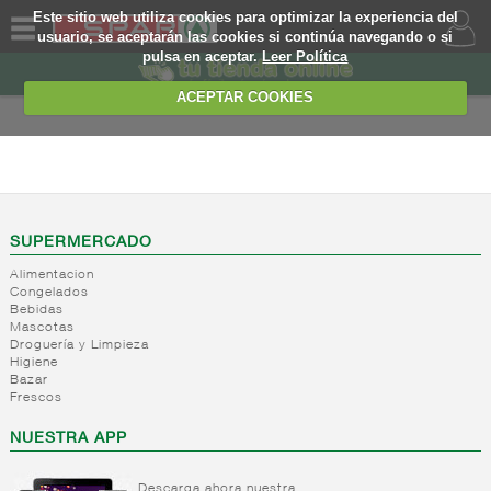
Este sitio web utiliza cookies para optimizar la experiencia del
usuario, se aceptarán las cookies si continúa navegando o si
pulsa en aceptar.
Leer Política
QUIENES
SOMOS
ACEPTAR COOKIES
MARCA
PROPIA
ALIMENTACION
OFERTAS
+
Nivel_2
+
Mayonesas
Nivel_3
WEB
SUPERMERCADO
y salsas
Alimentacion
ligeras
EJEMPLO
Congelados
Bebidas
+
Ketchup
Mayonesas
Mascotas
Salsas
+
Salsas
Droguería y Limpieza
Ketchup
ligeras
Higiene
+
Vinagres y
Bazar
Mostaza
Alioli
Frescos
aderezantes
Salsas
frias
+
Aceites
Vinagres
NUESTRA APP
Salsas
Limon
+
Sal
Aceite
calientes
concetrado
de oliva
Descarga ahora nuestra