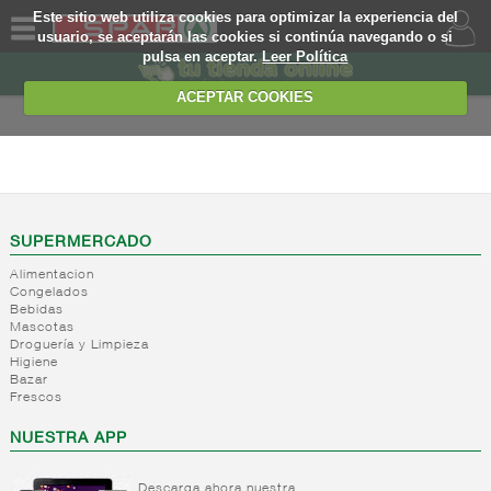
Este sitio web utiliza cookies para optimizar la experiencia del
usuario, se aceptarán las cookies si continúa navegando o si
pulsa en aceptar.
Leer Política
QUIENES
SOMOS
ACEPTAR COOKIES
MARCA
PROPIA
ALIMENTACION
OFERTAS
+
Nivel_2
+
Mayonesas
Nivel_3
WEB
SUPERMERCADO
y salsas
Alimentacion
ligeras
EJEMPLO
Congelados
Bebidas
+
Ketchup
Mayonesas
Mascotas
Salsas
+
Salsas
Droguería y Limpieza
Ketchup
ligeras
Higiene
+
Vinagres y
Bazar
Mostaza
Alioli
Frescos
aderezantes
Salsas
frias
+
Aceites
Vinagres
NUESTRA APP
Salsas
Limon
+
Sal
Aceite
calientes
concetrado
de oliva
Descarga ahora nuestra