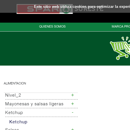
Este sitio web utiliza cookies para optimizar la expe
QUIENES SOMOS
MARCA PRO
ALIMENTACION
+
Nivel_2
+
Mayonesas y salsas ligeras
Nivel_3
-
Ketchup
Mayonesas
Salsas ligeras
Ketchup
Alioli