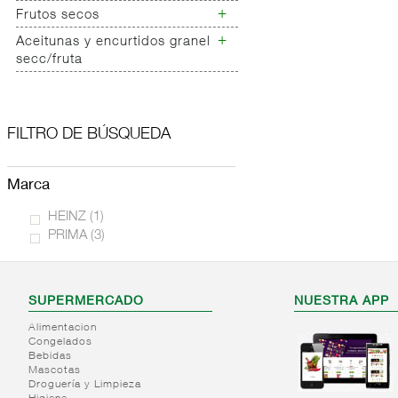
Frutos secos garrapiñados
Alimentacion deportiva
Especias carniceria
+
Frutos secos
Huevos
barritas
Garbanzos torraos
+
Maiz tostado
Aceitunas y encurtidos granel
Frutos secos
secc/fruta
Maiz para palomitas
Mezclas/cocktail/revueltos
Aceitunas y encurtidos
Fruta deshidratada
granel secc/fruta
Frutos secos /fruta
FILTRO DE BÚSQUEDA
deshidrata ecologico
Expositor frutos secos
marca
HEINZ
(1)
PRIMA
(3)
SUPERMERCADO
NUESTRA APP
Alimentacion
Congelados
Bebidas
Mascotas
Droguería y Limpieza