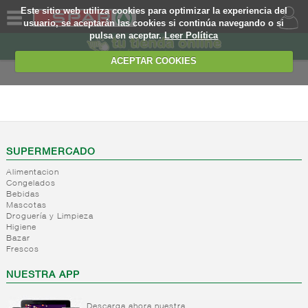
Este sitio web utiliza cookies para optimizar la experiencia del
usuario, se aceptarán las cookies si continúa navegando o si
pulsa en aceptar.
Leer Política
QUIENES
SOMOS
ACEPTAR COOKIES
MARCA
PROPIA
ALIMENTACION
OFERTAS
+
Nivel_2
+
Mayonesas
Nivel_3
WEB
SUPERMERCADO
y salsas
Alimentacion
ligeras
EJEMPLO
Congelados
Bebidas
+
Ketchup
Mayonesas
Mascotas
Salsas
+
Salsas
Droguería y Limpieza
Ketchup
ligeras
Higiene
+
Vinagres y
Bazar
Mostaza
Alioli
Frescos
aderezantes
Salsas
frias
+
Aceites
Vinagres
NUESTRA APP
Salsas
Limon
+
Sal
Aceite
calientes
concetrado
de oliva
Descarga ahora nuestra