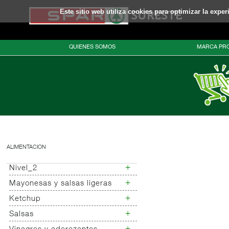
Este sitio web utiliza cookies para optimizar la expe
QUIENES SOMOS
MARCA PRO
ALIMENTACION
+
Nivel_2
+
Mayonesas y salsas ligeras
Nivel_3
+
Ketchup
Mayonesas
Salsas ligeras
+
Salsas
Ketchup
Alioli