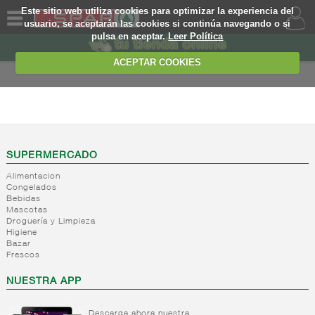
Este sitio web utiliza cookies para optimizar la experiencia del
usuario, se aceptarán las cookies si continúa navegando o si
pulsa en aceptar.
Leer Política
QUIENES
SOMOS
ACEPTAR COOKIES
MARCA
PROPIA
ALIMENTACION
OFERTAS
+
Nivel_2
+
Mayonesas
Nivel_3
WEB
SUPERMERCADO
y salsas
Alimentacion
ligeras
EJEMPLO
Congelados
Bebidas
+
Ketchup
Mayonesas
Mascotas
Salsas
+
Salsas
Droguería y Limpieza
Ketchup
ligeras
Higiene
+
Vinagres y
Bazar
Mostaza
Alioli
Frescos
aderezantes
Salsas
frias
+
Aceites
Vinagres
NUESTRA APP
Salsas
Limon
+
Sal
Aceite
calientes
concetrado
de oliva
Descarga ahora nuestra