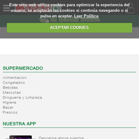
Este sitio web utiliza cookies para optimizar la experiencia del
usuario, se aceptarán las cookies si continúa navegando o si
pulsa en aceptar.
Leer Política
QUIENES
SOMOS
ACEPTAR COOKIES
MARCA
PROPIA
ALIMENTACION
OFERTAS
+
Nivel_2
+
Mayonesas
Nivel_3
WEB
SUPERMERCADO
y salsas
Alimentacion
ligeras
EJEMPLO
Congelados
Bebidas
+
Ketchup
Mayonesas
Mascotas
Salsas
+
Salsas
Droguería y Limpieza
Ketchup
ligeras
Higiene
+
Vinagres y
Bazar
Mostaza
Alioli
Frescos
aderezantes
Salsas
frias
+
Aceites
Vinagres
NUESTRA APP
Salsas
Limon
+
Sal
Aceite
calientes
concetrado
de oliva
Descarga ahora nuestra