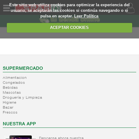
Este sitio web utiliza cookies para optimizar la experiencia del
usuario, se aceptarán las cookies si continúa navegando o si
pulsa en aceptar.
Leer Política
QUIENES
SOMOS
ACEPTAR COOKIES
MARCA
PROPIA
ALIMENTACION
OFERTAS
+
Nivel_2
+
Mayonesas
Nivel_3
WEB
SUPERMERCADO
y salsas
Alimentacion
ligeras
EJEMPLO
Congelados
Bebidas
+
Ketchup
Mayonesas
Mascotas
Salsas
+
Salsas
Droguería y Limpieza
Ketchup
ligeras
Higiene
+
Vinagres y
Bazar
Mostaza
Alioli
Frescos
aderezantes
Salsas
frias
+
Aceites
Vinagres
NUESTRA APP
Salsas
Limon
+
Sal
Aceite
calientes
concetrado
de oliva
Descarga ahora nuestra