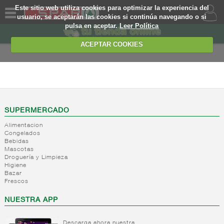
Este sitio web utiliza cookies para optimizar la experiencia del
usuario, se aceptarán las cookies si continúa navegando o si
pulsa en aceptar.
Leer Política
QUIENES
SOMOS
ACEPTAR COOKIES
MARCA
PROPIA
ALIMENTACION
OFERTAS
+
Nivel_2
+
Mayonesas
Nivel_3
WEB
SUPERMERCADO
y salsas
Alimentacion
ligeras
EJEMPLO
Congelados
Bebidas
+
Ketchup
Mayonesas
Mascotas
Salsas
+
Salsas
Droguería y Limpieza
Ketchup
ligeras
Higiene
+
Vinagres y
Bazar
Mostaza
Alioli
Frescos
aderezantes
Salsas
frias
+
Aceites
Vinagres
NUESTRA APP
Salsas
Limon
+
Sal
Aceite
calientes
concetrado
de oliva
Descarga ahora nuestra