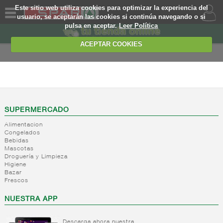
Este sitio web utiliza cookies para optimizar la experiencia del
usuario, se aceptarán las cookies si continúa navegando o si
pulsa en aceptar.
Leer Política
QUIENES
SOMOS
ACEPTAR COOKIES
MARCA
PROPIA
ALIMENTACION
OFERTAS
+
Nivel_2
+
Mayonesas
Nivel_3
WEB
SUPERMERCADO
y salsas
Alimentacion
ligeras
EJEMPLO
Congelados
Bebidas
+
Ketchup
Mayonesas
Mascotas
Salsas
+
Salsas
Droguería y Limpieza
Ketchup
ligeras
Higiene
+
Vinagres y
Bazar
Mostaza
Alioli
Frescos
aderezantes
Salsas
frias
+
Aceites
Vinagres
NUESTRA APP
Salsas
Limon
+
Sal
Aceite
calientes
concetrado
de oliva
Descarga ahora nuestra