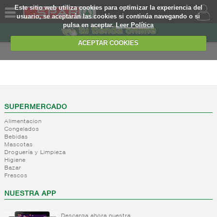
Este sitio web utiliza cookies para optimizar la experiencia del
usuario, se aceptarán las cookies si continúa navegando o si
pulsa en aceptar.
Leer Política
QUIENES
SOMOS
ACEPTAR COOKIES
MARCA
PROPIA
ALIMENTACION
OFERTAS
+
Nivel_2
+
Mayonesas
Nivel_3
WEB
SUPERMERCADO
y salsas
Alimentacion
ligeras
EJEMPLO
Congelados
Bebidas
+
Ketchup
Mayonesas
Mascotas
Salsas
+
Salsas
Droguería y Limpieza
Ketchup
ligeras
Higiene
+
Vinagres y
Bazar
Mostaza
Alioli
Frescos
aderezantes
Salsas
frias
+
Aceites
Vinagres
NUESTRA APP
Salsas
Limon
+
Sal
Aceite
calientes
concetrado
de oliva
Descarga ahora nuestra