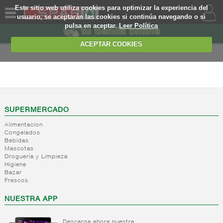
Este sitio web utiliza cookies para optimizar la experiencia del
usuario, se aceptarán las cookies si continúa navegando o si
pulsa en aceptar.
Leer Política
QUIENES
SOMOS
ACEPTAR COOKIES
MARCA
PROPIA
ALIMENTACION
OFERTAS
+
Nivel_2
+
Mayonesas
Nivel_3
WEB
SUPERMERCADO
y salsas
Alimentacion
ligeras
EJEMPLO
Congelados
Bebidas
+
Ketchup
Mayonesas
Mascotas
Salsas
+
Salsas
Droguería y Limpieza
Ketchup
ligeras
Higiene
+
Vinagres y
Bazar
Mostaza
Alioli
Frescos
aderezantes
Salsas
frias
+
Aceites
Vinagres
NUESTRA APP
Salsas
Limon
+
Sal
Aceite
calientes
concetrado
de oliva
Descarga ahora nuestra