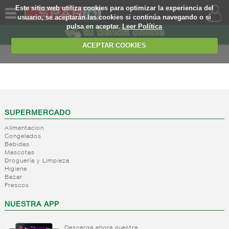
Este sitio web utiliza cookies para optimizar la experiencia del
usuario, se aceptarán las cookies si continúa navegando o si
pulsa en aceptar.
Leer Política
QUIENES
SOMOS
ACEPTAR COOKIES
MARCA
PROPIA
ALIMENTACION
OFERTAS
+
Nivel_2
+
Mayonesas
Nivel_3
WEB
SUPERMERCADO
y salsas
Alimentacion
ligeras
EJEMPLO
Congelados
Bebidas
+
Ketchup
Mayonesas
Mascotas
Salsas
+
Salsas
Droguería y Limpieza
Ketchup
ligeras
Higiene
+
Vinagres y
Bazar
Mostaza
Alioli
Frescos
aderezantes
Salsas
frias
+
Aceites
Vinagres
NUESTRA APP
Salsas
Limon
+
Sal
Aceite
calientes
concetrado
de oliva
Descarga ahora nuestra