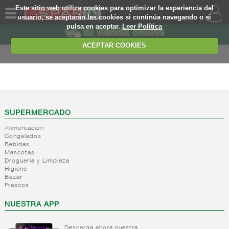
Este sitio web utiliza cookies para optimizar la experiencia del
usuario, se aceptarán las cookies si continúa navegando o si
pulsa en aceptar.
Leer Política
QUIENES
SOMOS
ACEPTAR COOKIES
MARCA
PROPIA
ALIMENTACION
OFERTAS
+
Nivel_2
+
Mayonesas
Nivel_3
WEB
SUPERMERCADO
y salsas
Alimentacion
ligeras
EJEMPLO
Congelados
Bebidas
+
Ketchup
Mayonesas
Mascotas
Salsas
+
Salsas
Droguería y Limpieza
Ketchup
ligeras
Higiene
+
Vinagres y
Bazar
Mostaza
Alioli
Frescos
aderezantes
Salsas
frias
+
Aceites
Vinagres
NUESTRA APP
Salsas
Limon
+
Sal
Aceite
calientes
concetrado
de oliva
Descarga ahora nuestra