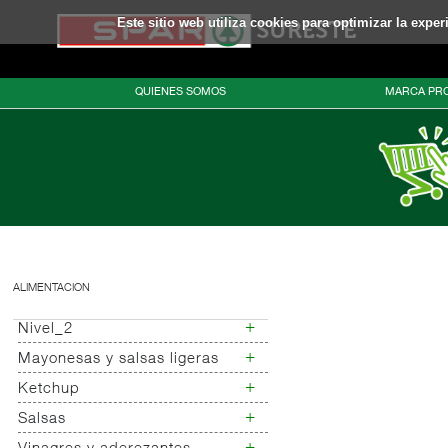
Este sitio web utiliza cookies para optimizar la expe
QUIENES SOMOS
MARCA PRO
ALIMENTACION
+
Nivel_2
+
Mayonesas y salsas ligeras
Nivel_3
+
Ketchup
Mayonesas
Salsas ligeras
+
Salsas
Ketchup
Alioli