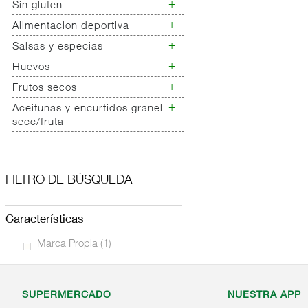
+
Sin gluten
Chocolate
Avellanas
Expositores kinder
+
Alimentacion deportiva
Sin gluten schär
Nueces
Snacks
Pipas
+
Salsas y especias
Alimentacion deportiva
Chicles
Cacahuetes
bebidas
+
Huevos
Salsas carniceria
Caramelos
Frutos secos garrapiñados
Alimentacion deportiva
Especias carniceria
+
Frutos secos
Huevos
barritas
Garbanzos torraos
+
Maiz tostado
Aceitunas y encurtidos granel
Frutos secos
secc/fruta
Maiz para palomitas
Mezclas/cocktail/revueltos
Aceitunas y encurtidos
Fruta deshidratada
granel secc/fruta
Frutos secos /fruta
FILTRO DE BÚSQUEDA
deshidrata ecologico
Expositor frutos secos
características
Marca Propia
(1)
SUPERMERCADO
NUESTRA APP