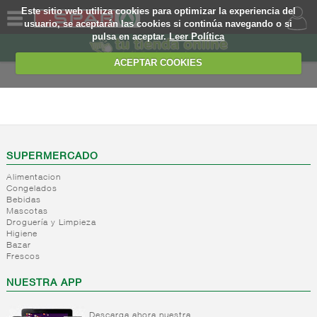
Este sitio web utiliza cookies para optimizar la experiencia del
usuario, se aceptarán las cookies si continúa navegando o si
pulsa en aceptar.
Leer Política
QUIENES
SOMOS
ACEPTAR COOKIES
MARCA
PROPIA
ALIMENTACION
OFERTAS
+
Nivel_2
+
Mayonesas
Nivel_3
WEB
SUPERMERCADO
y salsas
Alimentacion
ligeras
EJEMPLO
Congelados
Bebidas
+
Ketchup
Mayonesas
Mascotas
Salsas
+
Salsas
Droguería y Limpieza
Ketchup
ligeras
Higiene
+
Vinagres y
Bazar
Mostaza
Alioli
Frescos
aderezantes
Salsas
frias
+
Aceites
Vinagres
NUESTRA APP
Salsas
Limon
+
Sal
Aceite
calientes
concetrado
de oliva
Descarga ahora nuestra