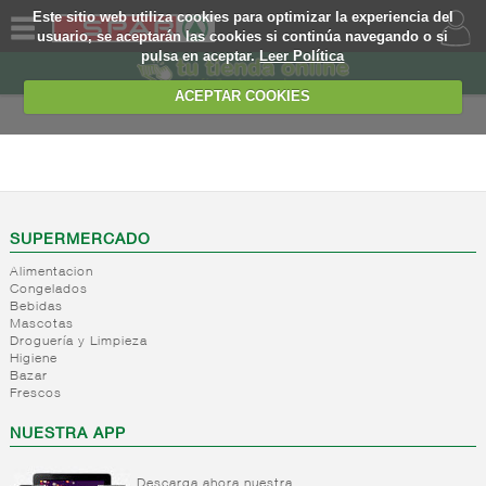
Este sitio web utiliza cookies para optimizar la experiencia del
usuario, se aceptarán las cookies si continúa navegando o si
pulsa en aceptar.
Leer Política
QUIENES
SOMOS
ACEPTAR COOKIES
MARCA
PROPIA
ALIMENTACION
OFERTAS
+
Nivel_2
+
Mayonesas
Nivel_3
WEB
SUPERMERCADO
y salsas
Alimentacion
ligeras
EJEMPLO
Congelados
Bebidas
+
Ketchup
Mayonesas
Mascotas
Salsas
+
Salsas
Droguería y Limpieza
Ketchup
ligeras
Higiene
+
Vinagres y
Bazar
Mostaza
Alioli
Frescos
aderezantes
Salsas
frias
+
Aceites
Vinagres
NUESTRA APP
Salsas
Limon
+
Sal
Aceite
calientes
concetrado
de oliva
Descarga ahora nuestra