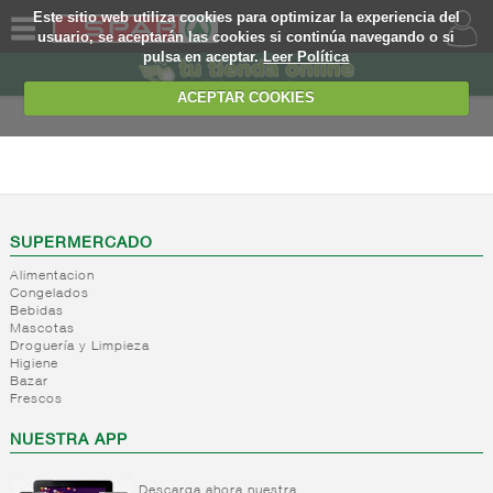
Este sitio web utiliza cookies para optimizar la experiencia del
usuario, se aceptarán las cookies si continúa navegando o si
pulsa en aceptar.
Leer Política
QUIENES
SOMOS
ACEPTAR COOKIES
MARCA
PROPIA
ALIMENTACION
OFERTAS
+
Nivel_2
+
Mayonesas
Nivel_3
WEB
SUPERMERCADO
y salsas
Alimentacion
ligeras
EJEMPLO
Congelados
Bebidas
+
Ketchup
Mayonesas
Mascotas
Salsas
+
Salsas
Droguería y Limpieza
Ketchup
ligeras
Higiene
+
Vinagres y
Bazar
Mostaza
Alioli
Frescos
aderezantes
Salsas
frias
+
Aceites
Vinagres
NUESTRA APP
Salsas
Limon
+
Sal
Aceite
calientes
concetrado
de oliva
Descarga ahora nuestra