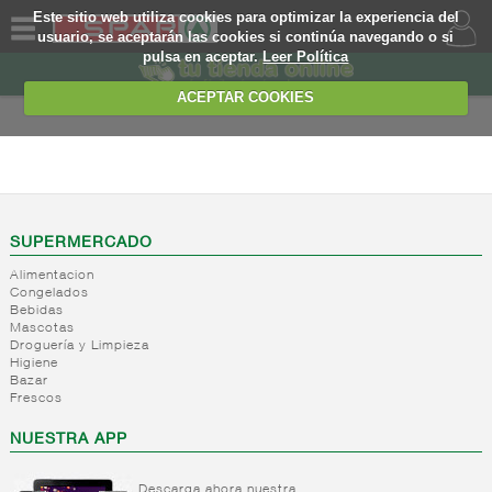
Este sitio web utiliza cookies para optimizar la experiencia del
usuario, se aceptarán las cookies si continúa navegando o si
pulsa en aceptar.
Leer Política
QUIENES
SOMOS
ACEPTAR COOKIES
MARCA
PROPIA
ALIMENTACION
OFERTAS
+
Nivel_2
+
Mayonesas
Nivel_3
WEB
SUPERMERCADO
y salsas
Alimentacion
ligeras
EJEMPLO
Congelados
Bebidas
+
Ketchup
Mayonesas
Mascotas
Salsas
+
Salsas
Droguería y Limpieza
Ketchup
ligeras
Higiene
+
Vinagres y
Bazar
Mostaza
Alioli
Frescos
aderezantes
Salsas
frias
+
Aceites
Vinagres
NUESTRA APP
Salsas
Limon
+
Sal
Aceite
calientes
concetrado
de oliva
Descarga ahora nuestra