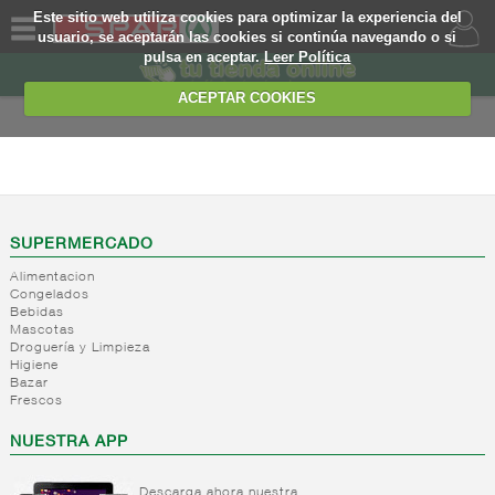
Este sitio web utiliza cookies para optimizar la experiencia del
usuario, se aceptarán las cookies si continúa navegando o si
pulsa en aceptar.
Leer Política
QUIENES
SOMOS
ACEPTAR COOKIES
MARCA
PROPIA
ALIMENTACION
OFERTAS
+
Nivel_2
+
Mayonesas
Nivel_3
WEB
SUPERMERCADO
y salsas
Alimentacion
ligeras
EJEMPLO
Congelados
Bebidas
+
Ketchup
Mayonesas
Mascotas
Salsas
+
Salsas
Droguería y Limpieza
Ketchup
ligeras
Higiene
+
Vinagres y
Bazar
Mostaza
Alioli
Frescos
aderezantes
Salsas
frias
-
Aceites
Vinagres
NUESTRA APP
Salsas
Limon
Aceite
calientes
concetrado
de oliva
Descarga ahora nuestra