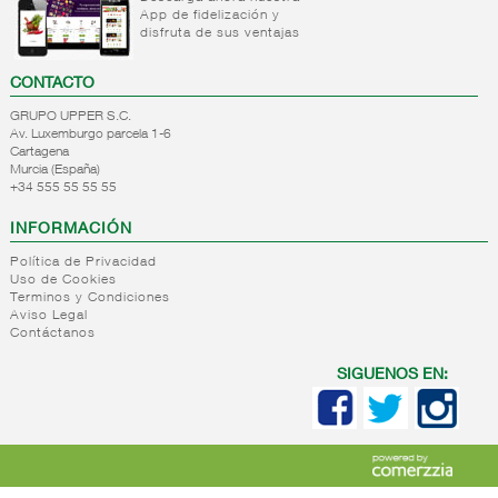
Salsas
Vinagretas
App de fidelización y
Aceite
para
disfruta de sus ventajas
orujo
pasta
Aceite
Otras
CONTACTO
girasol
salsas
Aceite
GRUPO UPPER S.C.
Salsas
Av. Luxemburgo parcela 1-6
semillas
de soja
Cartagena
Aceite
Salsas
Murcia (España)
blend
+34 555 55 55 55
deshidratadas
(mezcla)
INFORMACIÓN
+
Sal
Política de Privacidad
+
Pasta
Sal
Uso de Cookies
seca
cocina
Terminos y Condiciones
Aviso Legal
Saleros
+
Sopas
Pasta
Contáctanos
Sales
deshidratadas
seca
especiales
normal
SIGUENOS EN:
+
Caldos
Sopas
Sal 25
Pasta
deshidratadas
kg
+
Arroz
Caldos
seca
Sopas y
concentrados
normal
+
Legumbres
Arroz
cremas
ptlla.
cuchara
liquidas
Arroz
+
Salsas
Legumbres
Caldos
Pasta